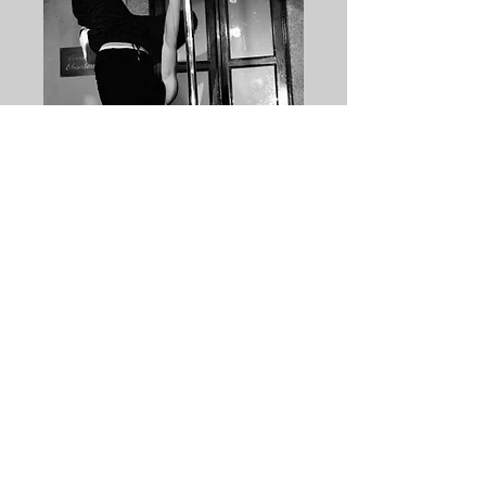
Professor
Eduardo Lamas
Eduardo Lamas é chileno e sempre praticou
ginástica, atletismo e aulas de dança
contemporânea. Em 2022 descobriu o pole
dance enquanto praticava artes circenses e
vem aperfeiçoando desde então.
Em 2023, participou do campeonato
Elevate Pole Chamionship Chile,
conquistando o segundo lugar na sua
categoria.