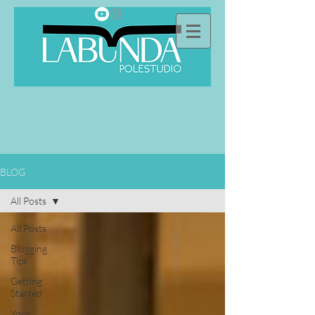
BLOG
All Posts
All Posts
Blogging
Tips
Getting
Started
Your