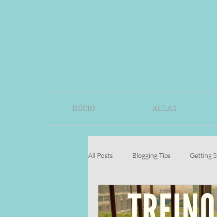
INÍCIO
AULAS
All Posts
Blogging Tips
Getting S