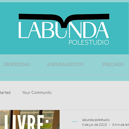
DESPEDIDAS
AGENDAMENTOS
PREÇÁRIO
tarted
Your Community
labunda polestudio
6 de jun. de 2023
3 min de lei